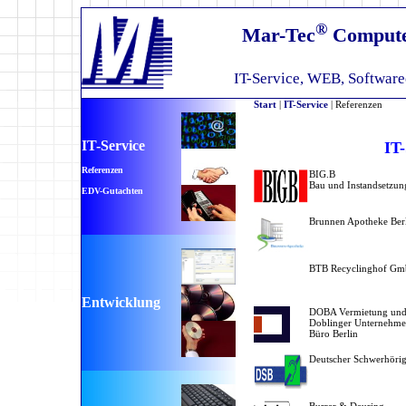
®
Mar-Tec
Compute
IT-Service, WEB, Softwar
Start
|
IT-Service
| Referenzen
IT-Service
IT-
Referenzen
BIG.B
Bau und Instandsetzu
EDV-Gutachten
Brunnen Apotheke Ber
BTB Recyclinghof G
Entwicklung
DOBA Vermietung und
Doblinger Unternehm
Büro Berlin
Deutscher Schwerhöri