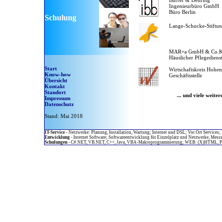
Burrer & Deuring
Ingenieurbüro GmbH
Büro Berlin
Schulung
Lange-Schucke-Stiftu
MAR+a GmbH & Co.
Häuslicher Pflegedienst
Start
Wirtschaftskreis Hohe
Know-how
Geschäftsstelle
Übersicht
Kontakt
Standort
... und viele weit
Impressum
Datenschutz
Stand: Mai 2018
IT-Service
- Netzwerke: Planung, Installation, Wartung; Internet und DSL; Vor Ort Services;
Entwicklung
- Internet Software; Softwareentwicklung für Einzelplatz und Netzwerke, Mes
Schulungen
- C#.NET, VB.NET, C++, Java, VBA-Makroprogrammierung; WEB: (X)HTML, PHP